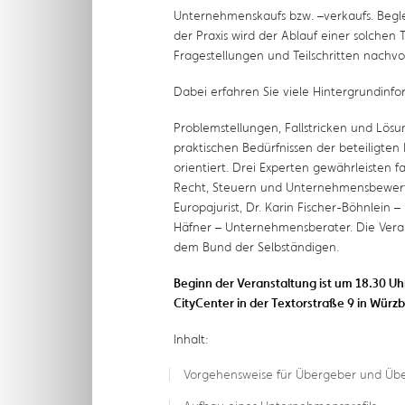
Unternehmenskaufs bzw. –verkaufs. Begle
der Praxis wird der Ablauf einer solchen
Fragestellungen und Teilschritten nachvo
Dabei erfahren Sie viele Hintergrundinfo
Problemstellungen, Fallstricken und Lösu
praktischen Bedürfnissen der beteiligten
orientiert. Drei Experten gewährleisten 
Recht, Steuern und Unternehmensbewertu
Europajurist, Dr. Karin Fischer-Böhnlein 
Häfner – Unternehmensberater. Die Vera
dem Bund der Selbständigen.
Beginn der Veranstaltung ist um 18.30 Uhr
CityCenter in der Textorstraße 9 in Würz
Inhalt:
Vorgehensweise für Übergeber und Ü