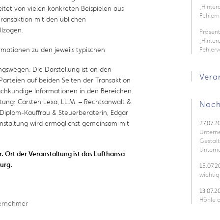
„Hinte
itet von vielen konkreten Beispielen aus
Fehlern
 Transaktion mit den üblichen
llzogen.
Präsen
„Hinter
rmationen zu den jeweils typischen
Fehler
ngswegen. Die Darstellung ist an den
Vera
 Parteien auf beiden Seiten der Transaktion
fachkundige Informationen in den Bereichen
ng: Carsten Lexa, LL.M. – Rechtsanwalt &
Nach
– Diplom-Kauffrau & Steuerberaterin, Edgar
nstaltung wird ermöglichst gemeinsam mit
27.07.2
Untern
Gestalt
Untern
. Ort der Veranstaltung ist das Lufthansa
burg.
15.07.2
wichtig
13.07.2
Höhle d
bernehmer