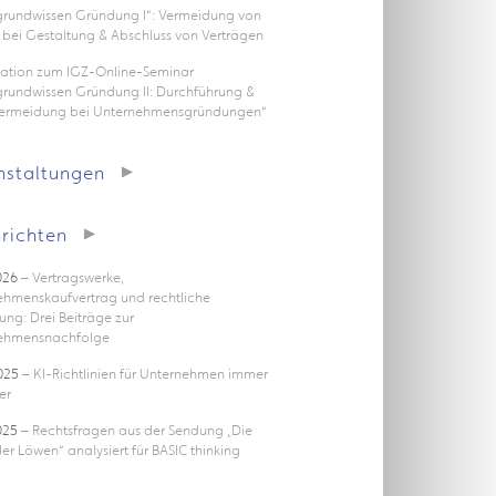
rgrundwissen Gründung I“: Vermeidung von
 bei Gestaltung & Abschluss von Verträgen
tation zum IGZ-Online-Seminar
grundwissen Gründung II: Durchführung &
vermeidung bei Unternehmensgründungen“
nstaltungen
richten
026
– Vertragswerke,
ehmenskaufvertrag und rechtliche
ung: Drei Beiträge zur
ehmensnachfolge
025
– KI-Richtlinien für Unternehmen immer
er
025
– Rechtsfragen aus der Sendung „Die
er Löwen“ analysiert für BASIC thinking