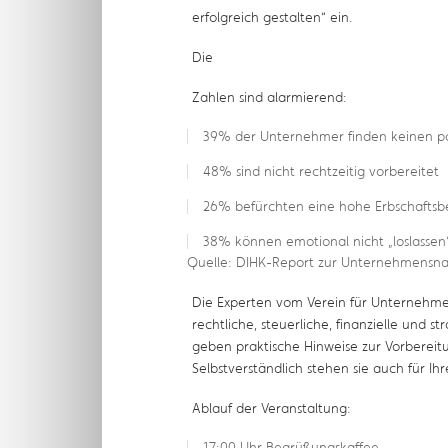
erfolgreich gestalten“ ein.
Die
Zahlen sind alarmierend:
39% der Unternehmer finden keinen p
48% sind nicht rechtzeitig vorbereitet
26% befürchten eine hohe Erbschaftsb
38% können emotional nicht „loslassen
Quelle: DIHK-Report zur Unternehmensna
Die Experten vom Verein für Unternehmen
rechtliche, steuerliche, finanzielle und 
geben praktische Hinweise zur Vorberei
Selbstverständlich stehen sie auch für Ih
Ablauf der Veranstaltung:
17:00 Uhr Begrüßungskaffee