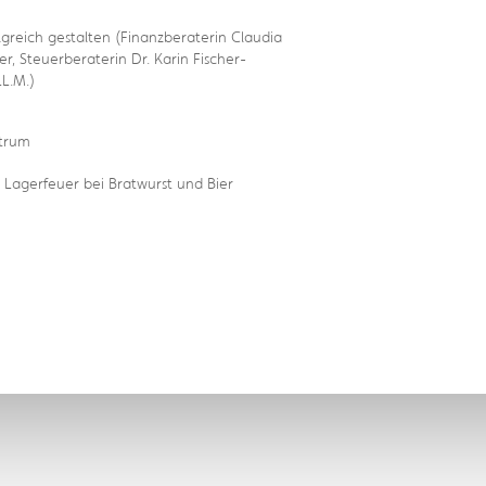
greich gestalten (Finanzberaterin Claudia
r, Steuerberaterin Dr. Karin Fischer-
LL.M.)
ntrum
Lagerfeuer bei Bratwurst und Bier