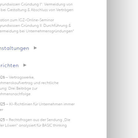
rgrundwissen Gründung I“: Vermeidung von
 bei Gestaltung & Abschluss von Verträgen
tation zum IGZ-Online-Seminar
grundwissen Gründung II: Durchführung &
vermeidung bei Unternehmensgründungen“
nstaltungen
richten
026
– Vertragswerke,
ehmenskaufvertrag und rechtliche
ung: Drei Beiträge zur
ehmensnachfolge
025
– KI-Richtlinien für Unternehmen immer
er
025
– Rechtsfragen aus der Sendung „Die
er Löwen“ analysiert für BASIC thinking