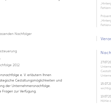
„Hinte
Fehlern
Präsen
„Hinter
Fehler
assenden Nachfolger
Vera
esteuerung
Nach
“
27.07.2
chfolge 2012
Untern
Gestalt
snachfolge e. V. erläutern Ihnen
Untern
strategische Gestaltungsmöglichkeiten und
15.07.2
tung der Unternehmensnachfolge.
wichtig
re Fragen zur Verfügung.
13.07.2
Höhle d