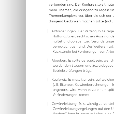
verbunden sind. Der Kaufpreis spielt natü
mehr Themen, die dringend zu regeln sind
Themenkomplexe vor, über die sich der
dringend Gedanken machen sollte (natürl
Altforderungen: Der Vertrag sollte rege
Haftungsfällen, rechtlichen Auseinand
haftet und ob eventuell Veränderungen
berücksichtigen sind. Des Weiteren soll
Rückstände bei Forderungen von Arbe
Abgaben: Es sollte geregelt sein, wer d
werdenden Steuern und Sozialabgabe
Betriebsprüfungen trägt.
Kaufpreis: Es muss klar sein, auf welc
(z.B. Bilanzen, Gewinnberechnungen, In
angepasst wird, wenn es zu einem spä
Veränderungen kommt.
Gewährleistung: Es ist wichtig zu verste
Gewährleistungsregelungen auf den U
Nacherfüllung ist kaum möglich, eine 