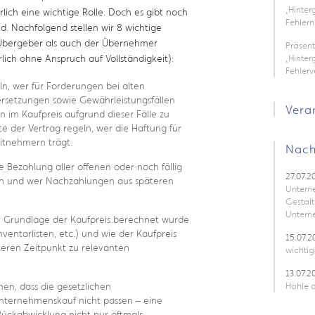
„Hinte
rlich eine wichtige Rolle. Doch es gibt noch
Fehlern
. Nachfolgend stellen wir 8 wichtige
 Übergeber als auch der Übernehmer
Präsen
ich ohne Anspruch auf Vollständigkeit):
„Hinter
Fehler
ln, wer für Forderungen bei alten
ersetzungen sowie Gewährleistungsfällen
Vera
 im Kaufpreis aufgrund dieser Fälle zu
te der Vertrag regeln, wer die Haftung für
itnehmern trägt.
Nach
ie Bezahlung aller offenen oder noch fällig
27.07.2
n und wer Nachzahlungen aus späteren
Untern
Gestalt
Untern
her Grundlage der Kaufpreis berechnet wurde
ventarlisten, etc.) und wie der Kaufpreis
15.07.2
teren Zeitpunkt zu relevanten
wichtig
13.07.2
hen, dass die gesetzlichen
Höhle d
nternehmenskauf nicht passen – eine
Rückabwicklung nicht nur oftmals