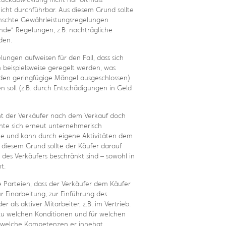
cht durchführbar. Aus diesem Grund sollte
nschte Gewährleistungsregelungen
nde“ Regelungen, z.B. nachträgliche
den.
lungen aufweisen für den Fall, dass sich
 beispielsweise geregelt werden, was
rden geringfügige Mängel ausgeschlossen)
soll (z.B. durch Entschädigungen in Geld
 der Verkäufer nach dem Verkauf doch
te sich erneut unternehmerisch
kte und kann durch eigene Aktivitäten dem
diesem Grund sollte der Käufer darauf
 des Verkäufers beschränkt sind – sowohl in
t.
e Parteien, dass der Verkäufer dem Käufer
ur Einarbeitung, zur Einführung des
 als aktiver Mitarbeiter, z.B. im Vertrieb.
n, zu welchen Konditionen und für welchen
d welche Kompetenzen er innehat.