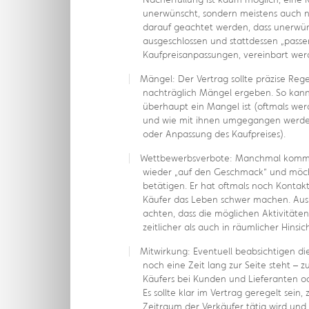
unerwünscht, sondern meistens auch ni
darauf geachtet werden, dass unerwü
ausgeschlossen und stattdessen „passe
Kaufpreisanpassungen, vereinbart wer
Mängel: Der Vertrag sollte präzise Rege
nachträglich Mängel ergeben. So kann
überhaupt ein Mangel ist (oftmals we
und wie mit ihnen umgegangen werden 
oder Anpassung des Kaufpreises).
Wettbewerbsverbote: Manchmal kommt
wieder „auf den Geschmack“ und möch
betätigen. Er hat oftmals noch Konta
Käufer das Leben schwer machen. Aus 
achten, dass die möglichen Aktivitäten
zeitlicher als auch in räumlicher Hinsich
Mitwirkung: Eventuell beabsichtigen di
noch eine Zeit lang zur Seite steht – z
Käufers bei Kunden und Lieferanten oder
Es sollte klar im Vertrag geregelt sei
Zeitraum der Verkäufer tätig wird un