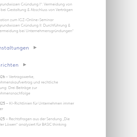
rgrundwissen Gründung I“: Vermeidung von
 bei Gestaltung & Abschluss von Verträgen
tation zum IGZ-Online-Seminar
grundwissen Gründung II: Durchführung &
vermeidung bei Unternehmensgründungen“
nstaltungen
richten
026
– Vertragswerke,
ehmenskaufvertrag und rechtliche
ung: Drei Beiträge zur
ehmensnachfolge
025
– KI-Richtlinien für Unternehmen immer
er
025
– Rechtsfragen aus der Sendung „Die
er Löwen“ analysiert für BASIC thinking