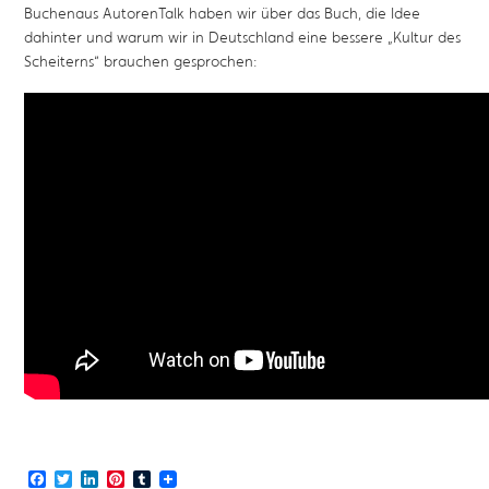
Buchenaus AutorenTalk haben wir über das Buch, die Idee
dahinter und warum wir in Deutschland eine bessere „Kultur des
Scheiterns“ brauchen gesprochen:
Facebook
Twitter
LinkedIn
Pinterest
Tumblr