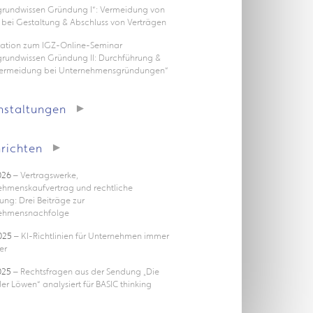
rgrundwissen Gründung I“: Vermeidung von
 bei Gestaltung & Abschluss von Verträgen
tation zum IGZ-Online-Seminar
grundwissen Gründung II: Durchführung &
vermeidung bei Unternehmensgründungen“
nstaltungen
richten
026
– Vertragswerke,
ehmenskaufvertrag und rechtliche
ung: Drei Beiträge zur
ehmensnachfolge
025
– KI-Richtlinien für Unternehmen immer
er
025
– Rechtsfragen aus der Sendung „Die
er Löwen“ analysiert für BASIC thinking