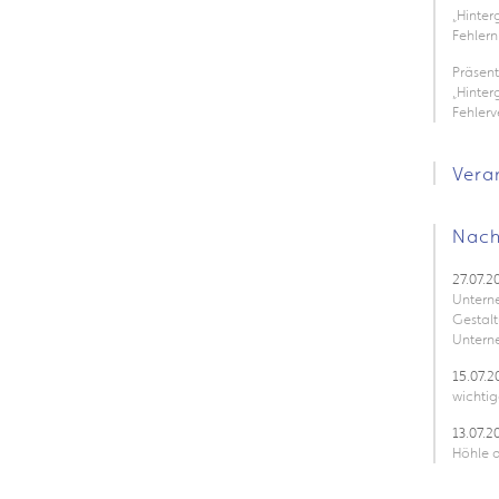
„Hinte
Fehlern
Präsen
„Hinter
Fehler
Vera
Nach
27.07.2
Untern
Gestalt
Untern
15.07.2
wichtig
13.07.2
Höhle d