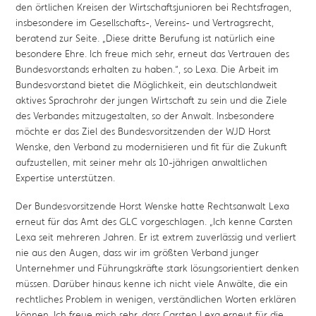
den örtlichen Kreisen der Wirtschaftsjunioren bei Rechtsfragen,
insbesondere im Gesellschafts-, Vereins- und Vertragsrecht,
beratend zur Seite. „Diese dritte Berufung ist natürlich eine
besondere Ehre. Ich freue mich sehr, erneut das Vertrauen des
Bundesvorstands erhalten zu haben.“, so Lexa. Die Arbeit im
Bundesvorstand bietet die Möglichkeit, ein deutschlandweit
aktives Sprachrohr der jungen Wirtschaft zu sein und die Ziele
des Verbandes mitzugestalten, so der Anwalt. Insbesondere
möchte er das Ziel des Bundesvorsitzenden der WJD Horst
Wenske, den Verband zu modernisieren und fit für die Zukunft
aufzustellen, mit seiner mehr als 10-jährigen anwaltlichen
Expertise unterstützen.
Der Bundesvorsitzende Horst Wenske hatte Rechtsanwalt Lexa
erneut für das Amt des GLC vorgeschlagen. „Ich kenne Carsten
Lexa seit mehreren Jahren. Er ist extrem zuverlässig und verliert
nie aus den Augen, dass wir im größten Verband junger
Unternehmer und Führungskräfte stark lösungsorientiert denken
müssen. Darüber hinaus kenne ich nicht viele Anwälte, die ein
rechtliches Problem in wenigen, verständlichen Worten erklären
können. Ich freue mich sehr, dass Carsten Lexa erneut für die