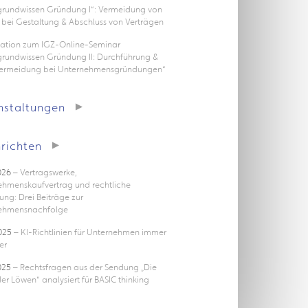
rgrundwissen Gründung I“: Vermeidung von
 bei Gestaltung & Abschluss von Verträgen
tation zum IGZ-Online-Seminar
grundwissen Gründung II: Durchführung &
vermeidung bei Unternehmensgründungen“
nstaltungen
richten
026
– Vertragswerke,
ehmenskaufvertrag und rechtliche
ung: Drei Beiträge zur
ehmensnachfolge
025
– KI-Richtlinien für Unternehmen immer
er
025
– Rechtsfragen aus der Sendung „Die
er Löwen“ analysiert für BASIC thinking