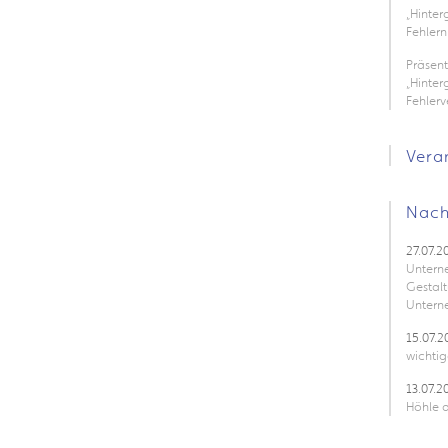
„Hinte
Fehlern
Präsen
„Hinter
Fehler
Vera
Nach
27.07.2
Untern
Gestalt
Untern
15.07.2
wichtig
13.07.2
Höhle d