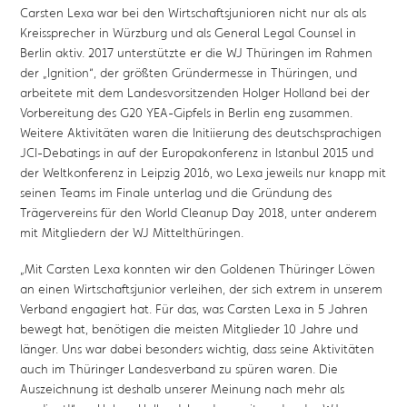
Carsten Lexa war bei den Wirtschaftsjunioren nicht nur als als
Kreissprecher in Würzburg und als General Legal Counsel in
Berlin aktiv. 2017 unterstützte er die WJ Thüringen im Rahmen
der „Ignition“, der größten Gründermesse in Thüringen, und
arbeitete mit dem Landesvorsitzenden Holger Holland bei der
Vorbereitung des G20 YEA-Gipfels in Berlin eng zusammen.
Weitere Aktivitäten waren die Initiierung des deutschsprachigen
JCI-Debatings in auf der Europakonferenz in Istanbul 2015 und
der Weltkonferenz in Leipzig 2016, wo Lexa jeweils nur knapp mit
seinen Teams im Finale unterlag und die Gründung des
Trägervereins für den World Cleanup Day 2018, unter anderem
mit Mitgliedern der WJ Mittelthüringen.
„
Mit Carsten Lexa konnten wir den Goldenen Thüringer Löwen
an einen Wirtschaftsjunior verleihen, der sich extrem in unserem
Verband engagiert hat. Für das, was Carsten Lexa in 5 Jahren
bewegt hat, benötigen die meisten Mitglieder 10 Jahre und
länger. Uns war dabei besonders wichtig, dass seine Aktivitäten
auch im Thüringer Landesverband zu spüren waren. Die
Auszeichnung ist deshalb unserer Meinung nach mehr als