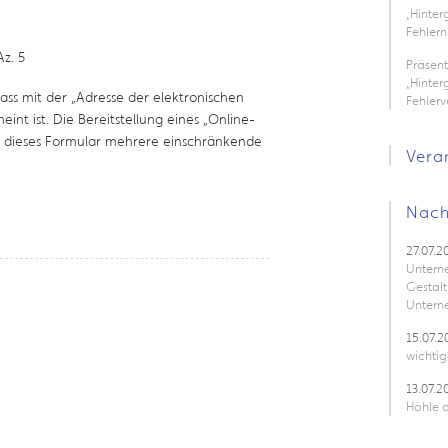
„Hinte
Fehlern
Az. 5
Präsen
„Hinter
dass mit der „Adresse der elektronischen
Fehler
nt ist. Die Bereitstellung eines „Online-
n dieses Formular mehrere einschränkende
Vera
Nach
27.07.2
Untern
Gestalt
Untern
15.07.2
wichtig
13.07.2
Höhle d