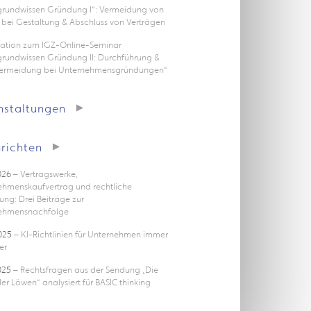
rgrundwissen Gründung I“: Vermeidung von
 bei Gestaltung & Abschluss von Verträgen
tation zum IGZ-Online-Seminar
grundwissen Gründung II: Durchführung &
vermeidung bei Unternehmensgründungen“
nstaltungen
richten
026
– Vertragswerke,
ehmenskaufvertrag und rechtliche
ung: Drei Beiträge zur
ehmensnachfolge
025
– KI-Richtlinien für Unternehmen immer
er
025
– Rechtsfragen aus der Sendung „Die
er Löwen“ analysiert für BASIC thinking