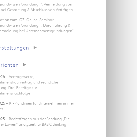
rgrundwissen Gründung I“: Vermeidung von
 bei Gestaltung & Abschluss von Verträgen
tation zum IGZ-Online-Seminar
grundwissen Gründung II: Durchführung &
vermeidung bei Unternehmensgründungen“
nstaltungen
richten
026
– Vertragswerke,
ehmenskaufvertrag und rechtliche
ung: Drei Beiträge zur
ehmensnachfolge
025
– KI-Richtlinien für Unternehmen immer
er
025
– Rechtsfragen aus der Sendung „Die
er Löwen“ analysiert für BASIC thinking