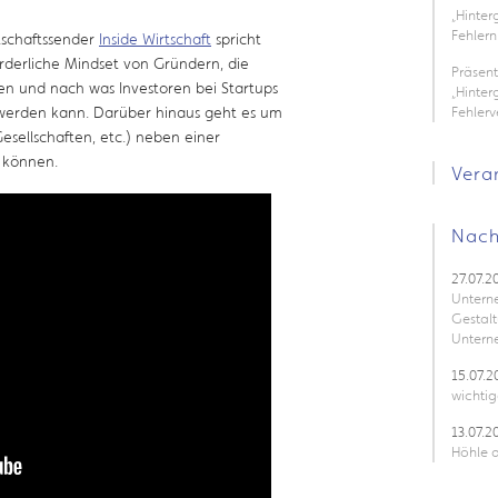
„Hinte
Fehlern
tschaftssender
Inside Wirtschaft
spricht
rderliche Mindset von Gründern, die
Präsen
en und nach was Investoren bei Startups
„Hinter
 werden kann. Darüber hinaus geht es um
Fehler
esellschaften, etc.) neben einer
 können.
Vera
Nach
27.07.2
Untern
Gestalt
Untern
15.07.2
wichtig
13.07.2
Höhle d