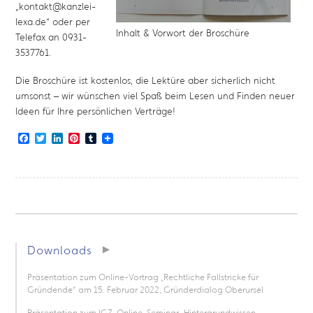
„kontakt@kanzlei-
lexa.de“ oder per
Inhalt & Vorwort der Broschüre
Telefax an 0931-
3537761.
Die Broschüre ist kostenlos, die Lektüre aber sicherlich nicht
umsonst – wir wünschen viel Spaß beim Lesen und Finden neuer
Ideen für Ihre persönlichen Verträge!
Facebook
Twitter
LinkedIn
Pinterest
Tumblr
Downloads
Präsentation zum Online-Vortrag „Rechtliche Fallstricke für
Gründende“ am 15. Februar 2022, Gründerdialog Oberursel
Präsentation zum IGZ-Online-Seminar „Hintergrundwissen