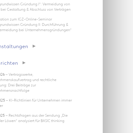
rgrundwissen Gründung I“: Vermeidung von
 bei Gestaltung & Abschluss von Verträgen
tation zum IGZ-Online-Seminar
grundwissen Gründung II: Durchführung &
vermeidung bei Unternehmensgründungen“
nstaltungen
richten
026
– Vertragswerke,
ehmenskaufvertrag und rechtliche
ung: Drei Beiträge zur
ehmensnachfolge
025
– KI-Richtlinien für Unternehmen immer
er
025
– Rechtsfragen aus der Sendung „Die
er Löwen“ analysiert für BASIC thinking