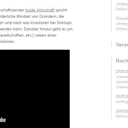
„Hinte
Fehlern
tschaftssender
Inside Wirtschaft
spricht
rderliche Mindset von Gründern, die
Präsen
en und nach was Investoren bei Startups
„Hinter
 werden kann. Darüber hinaus geht es um
Fehler
esellschaften, etc.) neben einer
 können.
Vera
Nach
27.07.2
Untern
Gestalt
Untern
15.07.2
wichtig
13.07.2
Höhle d