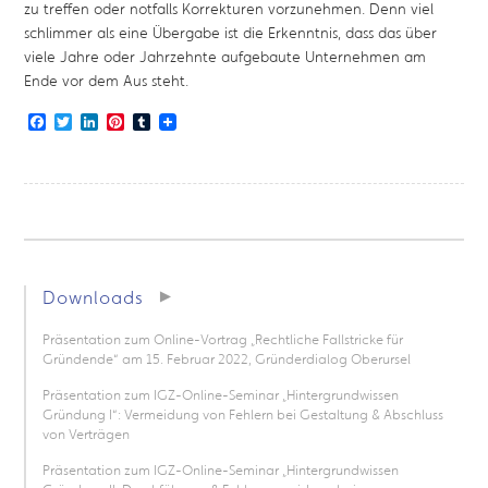
zu treffen oder notfalls Korrekturen vorzunehmen. Denn viel
schlimmer als eine Übergabe ist die Erkenntnis, dass das über
viele Jahre oder Jahrzehnte aufgebaute Unternehmen am
Ende vor dem Aus steht.
Facebook
Twitter
LinkedIn
Pinterest
Tumblr
Downloads
Präsentation zum Online-Vortrag „Rechtliche Fallstricke für
Gründende“ am 15. Februar 2022, Gründerdialog Oberursel
Präsentation zum IGZ-Online-Seminar „Hintergrundwissen
Gründung I“: Vermeidung von Fehlern bei Gestaltung & Abschluss
von Verträgen
Präsentation zum IGZ-Online-Seminar „Hintergrundwissen