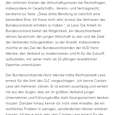
den örtlichen Kreisen der Wirtschaftsjunioren bei Rechtsfragen,
insbesondere im Gesellschafts-, Vereins- und Vertragsrecht,
beratend zur Seite. „Diese dritte Berufung ist natürlich eine
besondere Ehre. Ich freue mich sehr, erneut das Vertrauen des
Bundesvorstands erhalten zu haben.“, so Lexa. Die Arbeit im
Bundesvorstand bietet die Möglichkeit, ein deutschlandweit
aktives Sprachrohr der jungen Wirtschaft zu sein und die Ziele
des Verbandes mitzugestalten, so der Anwalt. Insbesondere
möchte er das Ziel des Bundesvorsitzenden der WJD Horst
Wenske, den Verband zu modernisieren und fit für die Zukunft
aufzustellen, mit seiner mehr als 10-jährigen anwaltlichen
Expertise unterstützen.
Der Bundesvorsitzende Horst Wenske hatte Rechtsanwalt Lexa
erneut für das Amt des GLC vorgeschlagen. „Ich kenne Carsten
Lexa seit mehreren Jahren. Er ist extrem zuverlässig und verliert
nie aus den Augen, dass wir im größten Verband junger
Unternehmer und Führungskräfte stark lösungsorientiert denken
müssen. Darüber hinaus kenne ich nicht viele Anwälte, die ein
rechtliches Problem in wenigen, verständlichen Worten erklären
können. Ich freue mich sehr, dass Carsten Lexa erneut für die