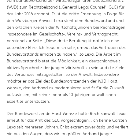
vom Bundesvorstand der Wirtschaftsjunioren Deutschland e.V.
(WJD) zum Rechtsbeistand („General Legal Counsel“, GLC) für
das Jahr 2016 ernannt. Es ist die dritte Ernennung in Folge für
den Würzburger Anwalt. Lexa steht dem Bundesvorstand und
den örtlichen Kreisen der Wirtschaftsjunioren bei Rechtsfragen,
insbesondere im Gesellschafts-, Vereins- und Vertragsrecht,
beratend zur Seite. „Diese dritte Berufung ist natürlich eine
besondere Ehre. Ich freue mich sehr, erneut das Vertrauen des
Bundesvorstands erhalten zu haben.“, so Lexa. Die Arbeit im
Bundesvorstand bietet die Möglichkeit, ein deutschlandweit
aktives Sprachrohr der jungen Wirtschaft zu sein und die Ziele
des Verbandes mitzugestalten, so der Anwalt. Insbesondere
möchte er das Ziel des Bundesvorsitzenden der WJD Horst
Wenske, den Verband zu modernisieren und fit für die Zukunft
aufzustellen, mit seiner mehr als 10-jährigen anwaltlichen
Expertise unterstützen.
Der Bundesvorsitzende Horst Wenske hatte Rechtsanwalt Lexa
erneut für das Amt des GLC vorgeschlagen. „Ich kenne Carsten
Lexa seit mehreren Jahren. Er ist extrem zuverlässig und verliert
nie aus den Augen, dass wir im größten Verband junger