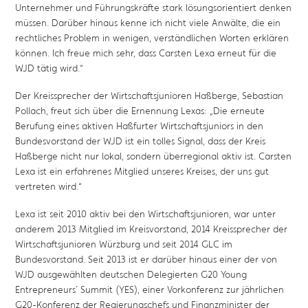
Unternehmer und Führungskräfte stark lösungsorientiert denken
müssen. Darüber hinaus kenne ich nicht viele Anwälte, die ein
rechtliches Problem in wenigen, verständlichen Worten erklären
können. Ich freue mich sehr, dass Carsten Lexa erneut für die
WJD tätig wird.“
Der Kreissprecher der Wirtschaftsjunioren Haßberge, Sebastian
Pollach, freut sich über die Ernennung Lexas: „Die erneute
Berufung eines aktiven Haßfurter Wirtschaftsjuniors in den
Bundesvorstand der WJD ist ein tolles Signal, dass der Kreis
Haßberge nicht nur lokal, sondern überregional aktiv ist. Carsten
Lexa ist ein erfahrenes Mitglied unseres Kreises, der uns gut
vertreten wird.“
Lexa ist seit 2010 aktiv bei den Wirtschaftsjunioren, war unter
anderem 2013 Mitglied im Kreisvorstand, 2014 Kreissprecher der
Wirtschaftsjunioren Würzburg und seit 2014 GLC im
Bundesvorstand. Seit 2013 ist er darüber hinaus einer der von
WJD ausgewählten deutschen Delegierten G20 Young
Entrepreneurs´ Summit (YES), einer Vorkonferenz zur jährlichen
G20-Konferenz der Regierungschefs und Finanzminister der