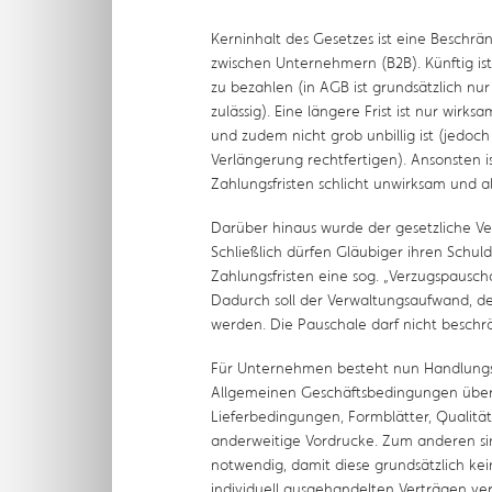
Kerninhalt des Gesetzes ist eine Beschrä
zwischen Unternehmern (B2B). Künftig i
zu bezahlen (in AGB ist grundsätzlich nu
zulässig). Eine längere Frist ist nur wirk
und zudem nicht grob unbillig ist (jedo
Verlängerung rechtfertigen). Ansonsten i
Zahlungsfristen schlicht unwirksam und al
Darüber hinaus wurde der gesetzliche V
Schließlich dürfen Gläubiger ihren Schu
Zahlungsfristen eine sog. „Verzugspausc
Dadurch soll der Verwaltungsaufwand, d
werden. Die Pauschale darf nicht beschr
Für Unternehmen besteht nun Handlungsb
Allgemeinen Geschäftsbedingungen über
Lieferbedingungen, Formblätter, Qualitä
anderweitige Vordrucke. Zum anderen si
notwendig, damit diese grundsätzlich kei
individuell ausgehandelten Verträgen ve