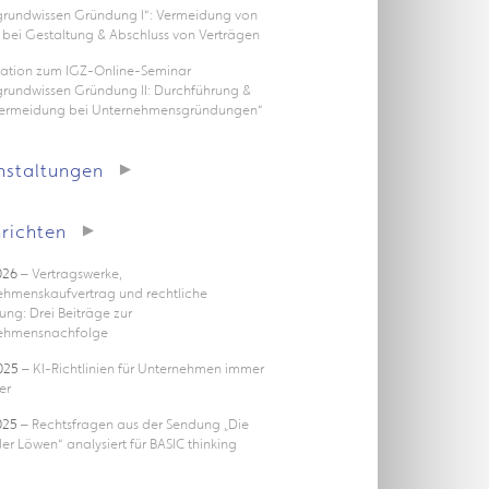
rgrundwissen Gründung I“: Vermeidung von
 bei Gestaltung & Abschluss von Verträgen
tation zum IGZ-Online-Seminar
grundwissen Gründung II: Durchführung &
vermeidung bei Unternehmensgründungen“
nstaltungen
richten
026
– Vertragswerke,
ehmenskaufvertrag und rechtliche
ung: Drei Beiträge zur
ehmensnachfolge
025
– KI-Richtlinien für Unternehmen immer
er
025
– Rechtsfragen aus der Sendung „Die
er Löwen“ analysiert für BASIC thinking