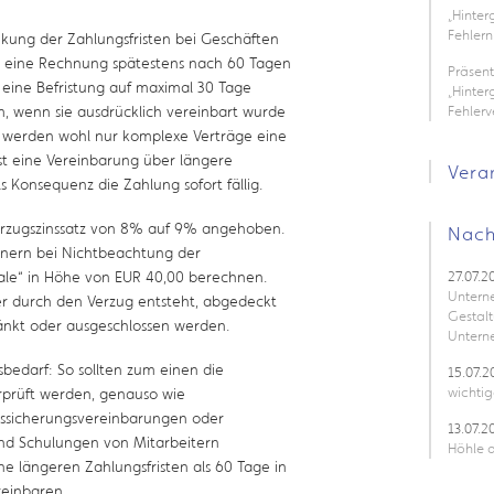
„Hinte
Fehlern
nkung der Zahlungsfristen bei Geschäften
st eine Rechnung spätestens nach 60 Tagen
Präsen
r eine Befristung auf maximal 30 Tage
„Hinter
sam, wenn sie ausdrücklich vereinbart wurde
Fehler
ch werden wohl nur komplexe Verträge eine
st eine Vereinbarung über längere
Vera
s Konsequenz die Zahlung sofort fällig.
erzugszinssatz von 8% auf 9% angehoben.
Nach
ldnern bei Nichtbeachtung der
hale“ in Höhe von EUR 40,00 berechnen.
27.07.2
Untern
er durch den Verzug entsteht, abgedeckt
Gestalt
änkt oder ausgeschlossen werden.
Untern
edarf: So sollten zum einen die
15.07.2
wichtig
prüft werden, genauso wie
tssicherungsvereinbarungen oder
13.07.2
nd Schulungen von Mitarbeitern
Höhle d
ne längeren Zahlungsfristen als 60 Tage in
reinbaren.