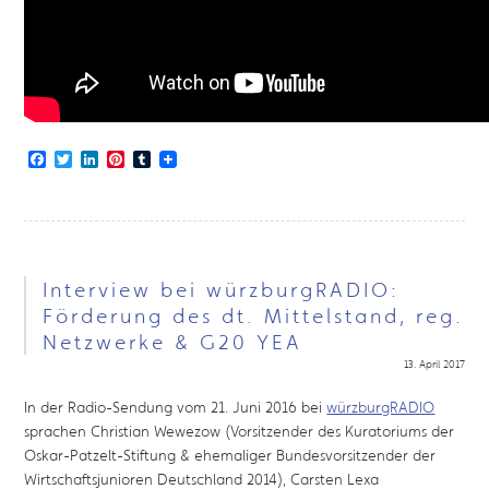
Facebook
Twitter
LinkedIn
Pinterest
Tumblr
Interview bei würzburgRADIO:
Förderung des dt. Mittelstand, reg.
Netzwerke & G20 YEA
13. April 2017
In der Radio-Sendung vom 21. Juni 2016 bei
würzburgRADIO
sprachen Christian Wewezow​ (Vorsitzender des Kuratoriums der
Oskar-Patzelt-Stiftung & ehemaliger Bundesvorsitzender der
Wirtschaftsjunioren Deutschland 2014), Carsten Lexa​