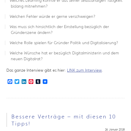
Welches Learning konnte er aus seiner selbständigen Tätigkeit
bislang mitnehmen?
Welchen Fehler würde er gerne verschweigen?
Was muss sich hinsichtlich der Einstellung bezüglich der
Gründerszene ändern?
Welche Rolle spielen für Gründer Politik und Digitalisierung?
Welche Wünsche hat er bezüglich Digitalministerin und dem
neuen Digitalrat?
Das ganze Interview gibt es hier:
LINK zum Interview
.
Facebook
Twitter
LinkedIn
Pinterest
Tumblr
Bessere Verträge – mit diesen 10
Tipps!
24. Januar 2018