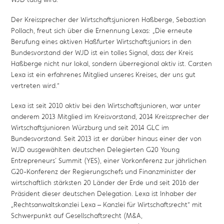
Der Kreissprecher der Wirtschaftsjunioren Haßberge, Sebastian
Pollach, freut sich über die Ernennung Lexas: „Die erneute
Berufung eines aktiven Haßfurter Wirtschaftsjuniors in den
Bundesvorstand der WJD ist ein tolles Signal, dass der Kreis
Haßberge nicht nur lokal, sondern überregional aktiv ist. Carsten
Lexa ist ein erfahrenes Mitglied unseres Kreises, der uns gut
vertreten wird.“
Lexa ist seit 2010 aktiv bei den Wirtschaftsjunioren, war unter
anderem 2013 Mitglied im Kreisvorstand, 2014 Kreissprecher der
Wirtschaftsjunioren Würzburg und seit 2014 GLC im
Bundesvorstand. Seit 2013 ist er darüber hinaus einer der von
WJD ausgewählten deutschen Delegierten G20 Young
Entrepreneurs´ Summit (YES), einer Vorkonferenz zur jährlichen
G20-Konferenz der Regierungschefs und Finanzminister der
wirtschaftlich stärksten 20 Länder der Erde und seit 2016 der
Präsident dieser deutschen Delegation. Lexa ist Inhaber der
„Rechtsanwaltskanzlei Lexa – Kanzlei für Wirtschaftsrecht“ mit
Schwerpunkt auf Gesellschaftsrecht (M&A,