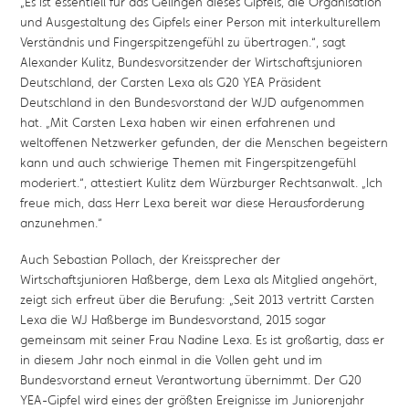
„Es ist essentiell für das Gelingen dieses Gipfels, die Organisation
und Ausgestaltung des Gipfels einer Person mit interkulturellem
Verständnis und Fingerspitzengefühl zu übertragen.“, sagt
Alexander Kulitz, Bundesvorsitzender der Wirtschaftsjunioren
Deutschland, der Carsten Lexa als G20 YEA Präsident
Deutschland in den Bundesvorstand der WJD aufgenommen
hat. „Mit Carsten Lexa haben wir einen erfahrenen und
weltoffenen Netzwerker gefunden, der die Menschen begeistern
kann und auch schwierige Themen mit Fingerspitzengefühl
moderiert.“, attestiert Kulitz dem Würzburger Rechtsanwalt. „Ich
freue mich, dass Herr Lexa bereit war diese Herausforderung
anzunehmen.“
Auch Sebastian Pollach, der Kreissprecher der
Wirtschaftsjunioren Haßberge, dem Lexa als Mitglied angehört,
zeigt sich erfreut über die Berufung: „Seit 2013 vertritt Carsten
Lexa die WJ Haßberge im Bundesvorstand, 2015 sogar
gemeinsam mit seiner Frau Nadine Lexa. Es ist großartig, dass er
in diesem Jahr noch einmal in die Vollen geht und im
Bundesvorstand erneut Verantwortung übernimmt. Der G20
YEA-Gipfel wird eines der größten Ereignisse im Juniorenjahr