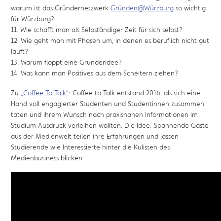
warum ist das Gründernetzwerk
Gründen@Würzburg
so wichtig
für Würzburg?
11. Wie schafft man als Selbständiger Zeit für sich selbst?
12. Wie geht man mit Phasen um, in denen es beruflich nicht gut
läuft?
13. Warum floppt eine Gründeridee?
14. Was kann man Positives aus dem Scheitern ziehen?
Zu
„Coffee To Talk“
: Coffee to Talk entstand 2016, als sich eine
Hand voll engagierter Studenten und Studentinnen zusammen
taten und ihrem Wunsch nach praxisnahen Informationen im
Studium Ausdruck verleihen wollten. Die Idee: Spannende Gäste
aus der Medienwelt teilen ihre Erfahrungen und lassen
Studierende wie Interessierte hinter die Kulissen des
Medienbusiness blicken.