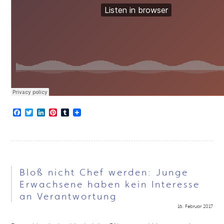
Facebook
Twitter
LinkedIn
Pinterest
Tumblr
Bloß nicht Chef werden: Junge
Erwachsene haben kein Interesse
an Verantwortung
16. Februar 2017