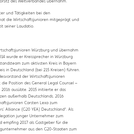
Vorsitz des Weltverbandes übernahm.
er und Tätigkeiten bei den
hat die Wirtschaftsjunioren mitgeprägt und
zit seiner Laudatio.
irtschaftsjunioren Würzburg und übernahm
2014 wurde er Kreissprecher in Würzburg
tandsteam zum aktivsten Kreis in Bayern
eis in Deutschland (bei 215 Kreisen) führen.
esvorstand der Wirtschaftsjunioren
die Position des General Legal Counsel –
 2016 ausübte. 2015 initiierte er das
zen außerhalb Deutschlands. 2016
haftsjunioren Carsten Lexa zum
s´ Alliance (G20 YEA) Deutschland“. Als
Delegation junger Unternehmer zum
d empfing 2017 als Gastgeber für die
ungunternehmer aus den G20-Staaten zum