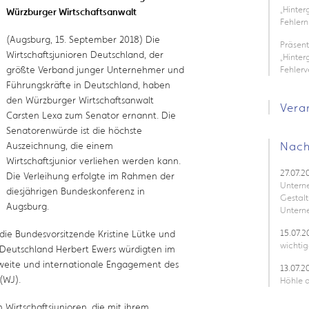
„Hinte
Würzburger Wirtschaftsanwalt
Fehlern
(Augsburg, 15. September 2018) Die
Präsen
Wirtschaftsjunioren Deutschland, der
„Hinter
größte Verband junger Unternehmer und
Fehler
Führungskräfte in Deutschland, haben
den Würzburger Wirtschaftsanwalt
Vera
Carsten Lexa zum Senator ernannt. Die
Senatorenwürde ist die höchste
Nach
Auszeichnung, die einem
Wirtschaftsjunior verliehen werden kann.
27.07.2
Die Verleihung erfolgte im Rahmen der
Untern
diesjährigen Bundeskonferenz in
Gestalt
Augsburg.
Untern
15.07.2
die Bundesvorsitzende Kristine Lütke und
wichtig
 Deutschland Herbert Ewers würdigten im
weite und internationale Engagement des
13.07.2
(WJ).
Höhle d
Wirtschaftsjunioren, die mit ihrem