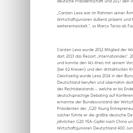
deutsche Präsidentschaft und 2017 den 
„Carsten Lexa war im Rahmen seiner Ämt
Wirtschaftsjunioren äußerst präsent und 
weiterentwickelt.“, so Marco Tarsia als Fa
Carsten Lexa wurde 2012 Mitglied der W
dort 2013 das Ressort „Internationales“. 
und konnte den WJ-Kreis mit seinem Vors
(bei 62 Kreisen) und den drittaktivsten Kr
Gleichzeitig wurde Lexa 2014 in den Bund
Deutschland berufen und übernahm dort 
des Rechtsbeistands -, welche er bis Ende
deutschsprachige Debating auf Konferen
ernannte der Bundesvorstand der Wirtsc
Präsidenten der „G20 Young Entrepreneur
solcher führte er die größte deutsche 
jährlichen G20 YEA-Gipfel nach China un
Wirtschaftsjunioren Deutschland 400 J