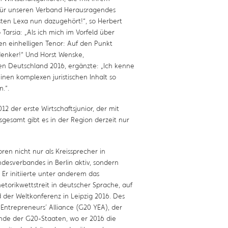
für unseren Verband Herausragendes
rsten Lexa nun dazugehört!“, so Herbert
Tarsia: „Als ich mich im Vorfeld über
en einhelligen Tenor: Auf den Punkt
rdenker!“ Und Horst Wenske,
ren Deutschland 2016, ergänzte: „Ich kenne
einen komplexen juristischen Inhalt so
.“.
12 der erste Wirtschaftsjunior, der mit
gesamt gibt es in der Region derzeit nur
ren nicht nur als Kreissprecher in
desverbandes in Berlin aktiv, sondern
 Er initiierte unter anderem das
torikwettstreit in deutscher Sprache, auf
 der Weltkonferenz in Leipzig 2016. Des
Entrepreneurs´ Alliance (G20 YEA), der
de der G20-Staaten, wo er 2016 die