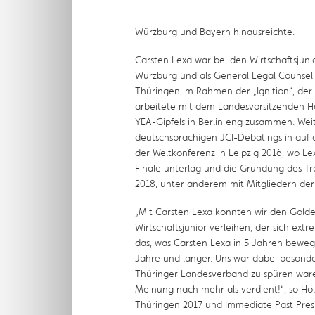
Würzburg und Bayern hinausreichte.
Carsten Lexa war bei den Wirtschaftsjunio
Würzburg und als General Legal Counsel in
Thüringen im Rahmen der „Ignition“, de
arbeitete mit dem Landesvorsitzenden Ho
YEA-Gipfels in Berlin eng zusammen. Weit
deutschsprachigen JCI-Debatings in auf 
der Weltkonferenz in Leipzig 2016, wo Le
Finale unterlag und die Gründung des T
2018, unter anderem mit Mitgliedern der
„
Mit Carsten Lexa konnten wir den Gold
Wirtschaftsjunior verleihen, der sich ex
das, was Carsten Lexa in 5 Jahren bewegt
Jahre und länger. Uns war dabei besonder
Thüringer Landesverband zu spüren ware
Meinung nach mehr als verdient!
“, so H
Thüringen 2017 und Immediate Past Pres