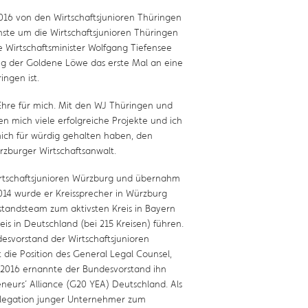
016 von den Wirtschaftsjunioren Thüringen
ste um die Wirtschaftsjunioren Thüringen
he Wirtschaftsminister Wolfgang Tiefensee
ng der Goldene Löwe das erste Mal an eine
ingen ist.
Ehre für mich. Mit den WJ Thüringen und
n mich viele erfolgreiche Projekte und ich
mich für würdig gehalten haben, den
rzburger Wirtschaftsanwalt.
irtschaftsjunioren Würzburg und übernahm
2014 wurde er Kreissprecher in Würzburg
tandsteam zum aktivsten Kreis in Bayern
eis in Deutschland (bei 215 Kreisen) führen.
esvorstand der Wirtschaftsjunioren
die Position des General Legal Counsel,
 2016 ernannte der Bundesvorstand ihn
eurs´ Alliance (G20 YEA) Deutschland. Als
Delegation junger Unternehmer zum