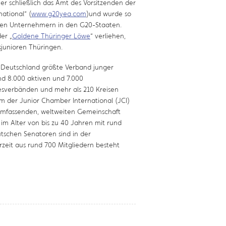
er schließlich das Amt des Vorsitzenden der
ational“ (
www.g20yea.com
)und wurde so
gen Unternehmern in den G20-Staaten.
er „
Goldene Thüringer Löwe
“ verliehen,
sjunioren Thüringen.
in Deutschland größte Verband junger
d 8.000 aktiven und 7.000
desverbänden und mehr als 210 Kreisen
 der Junior Chamber International (JCI)
umfassenden, weltweiten Gemeinschaft
m Alter von bis zu 40 Jahren mit rund
utschen Senatoren sind in der
rzeit aus rund 700 Mitgliedern besteht