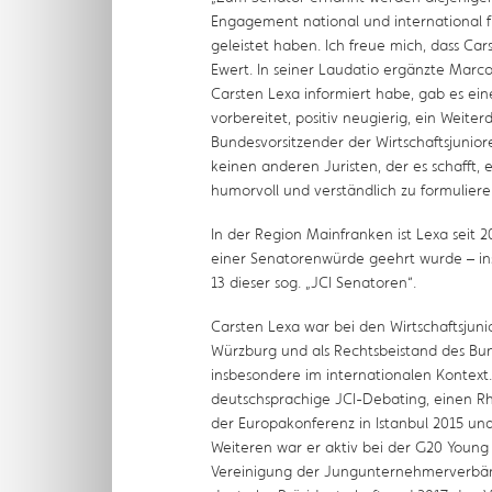
Engagement national und international 
geleistet haben. Ich freue mich, dass Ca
Ewert. In seiner Laudatio ergänzte Marco 
Carsten Lexa informiert habe, gab es ein
vorbereitet, positiv neugierig, ein Weite
Bundesvorsitzender der Wirtschaftsjunio
keinen anderen Juristen, der es schafft, 
humorvoll und verständlich zu formulieren
In der Region Mainfranken ist Lexa seit 20
einer Senatorenwürde geehrt wurde – ins
13 dieser sog. „JCI Senatoren“.
Carsten Lexa war bei den Wirtschaftsjunio
Würzburg und als Rechtsbeistand des Bun
insbesondere im internationalen Kontext.
deutschsprachige JCI-Debating, einen Rhe
der Europakonferenz in Istanbul 2015 und
Weiteren war er aktiv bei der G20 Young 
Vereinigung der Jungunternehmerverbän