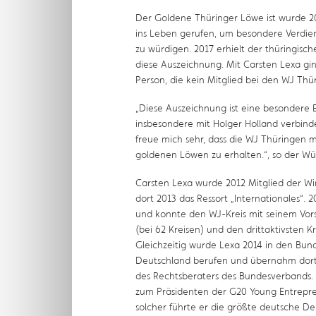
Der Goldene Thüringer Löwe ist wurde 2
ins Leben gerufen, um besondere Verdien
zu würdigen. 2017 erhielt der thüringisc
diese Auszeichnung. Mit Carsten Lexa gi
Person, die kein Mitglied bei den WJ Thür
„Diese Auszeichnung ist eine besondere 
insbesondere mit Holger Holland verbinde
freue mich sehr, dass die WJ Thüringen 
goldenen Löwen zu erhalten.“, so der Wü
Carsten Lexa wurde 2012 Mitglied der W
dort 2013 das Ressort „Internationales“. 
und konnte den WJ-Kreis mit seinem Vors
(bei 62 Kreisen) und den drittaktivsten Kr
Gleichzeitig wurde Lexa 2014 in den Bund
Deutschland berufen und übernahm dort 
des Rechtsberaters des Bundesverbands.
zum Präsidenten der G20 Young Entrepren
solcher führte er die größte deutsche 