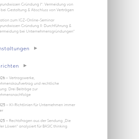
rgrundwissen Gründung I“: Vermeidung von
 bei Gestaltung & Abschluss von Verträgen
tation zum IGZ-Online-Seminar
grundwissen Gründung II: Durchführung &
vermeidung bei Unternehmensgründungen“
nstaltungen
richten
026
– Vertragswerke,
ehmenskaufvertrag und rechtliche
ung: Drei Beiträge zur
ehmensnachfolge
025
– KI-Richtlinien für Unternehmen immer
er
025
– Rechtsfragen aus der Sendung „Die
er Löwen“ analysiert für BASIC thinking