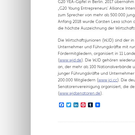
G20 YEA-Gipfel in Berlin. 2017 übernahm 
„G20 Young Entrepreneurs´ Alliance Intern
zum Sprecher von mehr als 500.000 jun
Anfang 2018 wurde Carsten Lexa schon d
die höchste Auszeichnung der Wirtschaft
Die Wirtschaftsjunioren (WJD) sind der 
Unternehmer und Führungskräfte mit run
Fördermitgliedern, organisiert in 11 Lan
(
www.wjd.de
). Die WJD gehören wiederum
an, der mehr als 100 Nationalverbände 
junger Führungskräfte und Unternehmer i
200.000 Mitgliedern (
www.jci.cc
). Die de
Senatorenvereinigung organisiert, die de
(
www.wjdsenatoren.de
).
Facebook
Twitter
LinkedIn
Pinterest
Tumblr