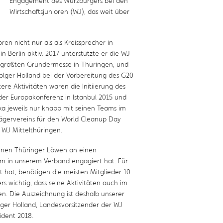
Engagement des Würzburgers bei den
Wirtschaftsjunioren (WJ), das weit über
ren nicht nur als als Kreissprecher in
 Berlin aktiv. 2017 unterstützte er die WJ
r größten Gründermesse in Thüringen, und
lger Holland bei der Vorbereitung des G20
ere Aktivitäten waren die Initiierung des
der Europakonferenz in Istanbul 2015 und
xa jeweils nur knapp mit seinen Teams im
rägervereins für den World Cleanup Day
 WJ Mittelthüringen.
enen Thüringer Löwen an einen
trem in unserem Verband engagiert hat. Für
 hat, benötigen die meisten Mitglieder 10
s wichtig, dass seine Aktivitäten auch im
n. Die Auszeichnung ist deshalb unserer
olger Holland, Landesvorsitzender der WJ
ident 2018.