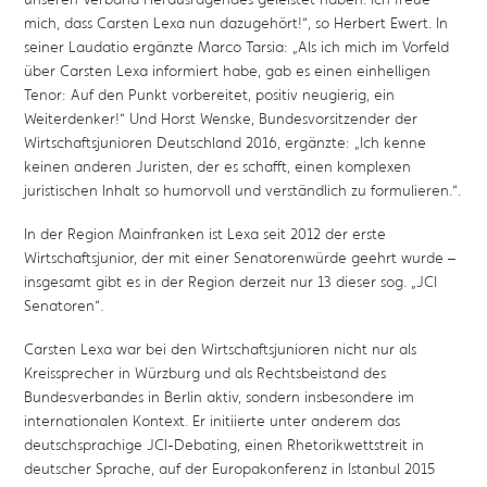
mich, dass Carsten Lexa nun dazugehört!“, so Herbert Ewert. In
seiner Laudatio ergänzte Marco Tarsia: „Als ich mich im Vorfeld
über Carsten Lexa informiert habe, gab es einen einhelligen
Tenor: Auf den Punkt vorbereitet, positiv neugierig, ein
Weiterdenker!“ Und Horst Wenske, Bundesvorsitzender der
Wirtschaftsjunioren Deutschland 2016, ergänzte: „Ich kenne
keinen anderen Juristen, der es schafft, einen komplexen
juristischen Inhalt so humorvoll und verständlich zu formulieren.“.
In der Region Mainfranken ist Lexa seit 2012 der erste
Wirtschaftsjunior, der mit einer Senatorenwürde geehrt wurde –
insgesamt gibt es in der Region derzeit nur 13 dieser sog. „JCI
Senatoren“.
Carsten Lexa war bei den Wirtschaftsjunioren nicht nur als
Kreissprecher in Würzburg und als Rechtsbeistand des
Bundesverbandes in Berlin aktiv, sondern insbesondere im
internationalen Kontext. Er initiierte unter anderem das
deutschsprachige JCI-Debating, einen Rhetorikwettstreit in
deutscher Sprache, auf der Europakonferenz in Istanbul 2015