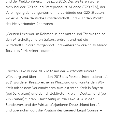
und der Weltkonferenz in Leipzig 2016. Des Weiteren war er
aktiv bei der G20 Young Entrepreneurs´ Alliance (G20 YEA), der
Vereinigung der Jungunternehmerverbände der G20-Staaten,
wo er 2016 die deutsche Präsidentschaft und 2017 den Vorsitz
des Weltverbandes übernahm.
„Carsten Lexa war im Rahmen seiner Ämter und Tätigkeiten bei
den Wirtschaftsjunioren äußerst präsent und hat die
Wirtschaftsjunioren mitgeprägt und weiterentwickelt.“, so Marco
Tarsia als Fazit seiner Laudatio.
Carsten Lexa wurde 2012 Mitglied der Wirtschaftsjunioren
Würzburg und übernahm dort 2013 das Ressort „Internationales“.
2014 wurde er Kreissprecher in Würzburg und konnte den WJ-
Kreis mit seinem Vorstandsteam zum aktivsten Kreis in Bayern
(bei 62 Kreisen) und den drittaktivsten Kreis in Deutschland (bei
215 Kreisen) führen. Gleichzeitig wurde Lexa 2014 in den
Bundesvorstand der Wirtschaftsjunioren Deutschland berufen
und übernahm dort die Position des General Legal Counsel –