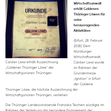
Wirtschaftsanwalt
erhält Goldenen
Thüringer Löwen für
seine
herausragenden
Aktivitäten
(Erfurt, 28. Februar
2018) Dem
Würzburger
Wirtschaftsanwalt
Carsten Lexa erhält Auszeichnung
Carsten Lexa wurde
„Goldener Thüringer Löwe“ der
im Rahmen der
Wirtschaftsjunioren Thüringen
Gründermesse
„Ignition“ in Erfurt
der Goldene
Thüringer Löwe, die höchste Auszeichnung der
Wirtschaftsjunioren Thüringen, verliehen.
Die Thüringer Landesvorsitzende Franziska Teichert würdigte im
Rahmen der Verleihung das besondere Engagement des