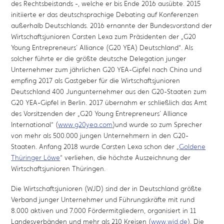
des Rechtsbeistands -, welche er bis Ende 2016 ausübte. 2015
initiierte er das deutschsprachige Debating auf Konferenzen
außerhalb Deutschlands. 2016 ernannte der Bundesvorstand der
Wirtschaftsjunioren Carsten Lexa zum Präsidenten der „G20
Young Entrepreneurs´ Alliance (G20 YEA) Deutschland“. Als
solcher führte er die größte deutsche Delegation junger
Unternehmer zum jährlichen G20 YEA-Gipfel nach China und
empfing 2017 als Gastgeber für die Wirtschaftsjunioren
Deutschland 400 Jungunternehmer aus den G20-Staaten zum
G20 YEA-Gipfel in Berlin. 2017 übernahm er schließlich das Amt
des Vorsitzenden der „G20 Young Entrepreneurs´ Alliance
International“ (
www.g20yea.com
)und wurde so zum Sprecher
von mehr als 500.000 jungen Unternehmern in den G20-
Staaten. Anfang 2018 wurde Carsten Lexa schon der „
Goldene
Thüringer Löwe
“ verliehen, die höchste Auszeichnung der
Wirtschaftsjunioren Thüringen.
Die Wirtschaftsjunioren (WJD) sind der in Deutschland größte
Verband junger Unternehmer und Führungskräfte mit rund
8.000 aktiven und 7.000 Fördermitgliedern, organisiert in 11
Landesverbänden und mehr als 210 Kreisen (
www.wjd.de
). Die