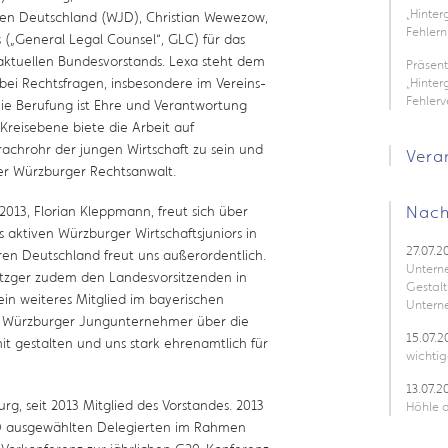
„Hinte
ren Deutschland (WJD), Christian Wewezow,
Fehlern
(„General Legal Counsel“, GLC) für das
 aktuellen Bundesvorstands. Lexa steht dem
Präsen
ei Rechtsfragen, insbesondere im Vereins-
„Hinter
Fehler
Die Berufung ist Ehre und Verantwortung
 Kreisebene biete die Arbeit auf
rachrohr der jungen Wirtschaft zu sein und
Vera
der Würzburger Rechtsanwalt.
Nach
013, Florian Kleppmann, freut sich über
 aktiven Würzburger Wirtschaftsjuniors in
27.07.2
ren Deutschland freut uns außerordentlich.
Untern
Metzger zudem den Landesvorsitzenden in
Gestalt
ein weiteres Mitglied im bayerischen
Untern
als Würzburger Jungunternehmer über die
15.07.2
t gestalten und uns stark ehrenamtlich für
wichtig
13.07.2
urg, seit 2013 Mitglied des Vorstandes. 2013
Höhle d
JD ausgewählten Delegierten im Rahmen