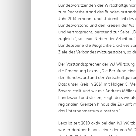
Bundesvorsitzenden der Wirtschaftsjunio
zum Rechtsbeistand des Bundesvorstands 
Jahr 2014 ernannt und ist damit Teil des
Bundesvorstand und den Kreisen der WJ b
und Vertragsrecht, beratend zur Seite. „
zugleich.“, so Lexa. Neben der Arbeit auf
Bundesebene die Möglichkeit, aktives Sp
Ziele des Verbandes mitzugestalten, so 
Der Vorstandssprecher der WJ Würzburg 2
die Ernennung Lexas: „Die Berufung eines
den Bundesvorstand der Wirtschaftsjunio
Dass unser Kreis in 2014 mit Holger C. 
Bayern stellt und wir mit Andreas Möller 
Landesvorstand stellen, zeigt, dass wir 
regionalen Grenzen hinaus die Zukunft mi
das Unternehmertum einsetzen.“
Lexa ist seit 2010 aktiv bei den WJ Würzb
war er darüber hinaus einer der von W