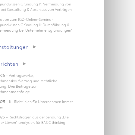
rgrundwissen Gründung I“: Vermeidung von
 bei Gestaltung & Abschluss von Verträgen
tation zum IGZ-Online-Seminar
grundwissen Gründung II: Durchführung &
vermeidung bei Unternehmensgründungen“
nstaltungen
richten
026
– Vertragswerke,
ehmenskaufvertrag und rechtliche
ung: Drei Beiträge zur
ehmensnachfolge
025
– KI-Richtlinien für Unternehmen immer
er
025
– Rechtsfragen aus der Sendung „Die
er Löwen“ analysiert für BASIC thinking