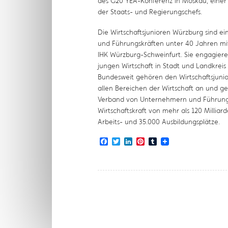
des G20 YEA-Konferenz in Moskau, einer 
der Staats- und Regierungschefs.
Die Wirtschaftsjunioren Würzburg sind 
und Führungskräften unter 40 Jahren mit 
IHK Würzburg-Schweinfurt. Sie engagieren
jungen Wirtschaft in Stadt und Landkreis
Bundesweit gehören den Wirtschaftsjunio
allen Bereichen der Wirtschaft an und g
Verband von Unternehmern und Führungsk
Wirtschaftskraft von mehr als 120 Millia
Arbeits- und 35.000 Ausbildungsplätze.
Facebook
Twitter
LinkedIn
Pinterest
Tumblr