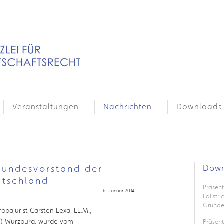
Veranstaltungen
Nachrichten
Downloads
Bundesvorstand der
Down
utschland
Präsent
6. Januar 2014
Fallstr
Gründe
opajurist Carsten Lexa, LL.M.,
WJ) Würzburg, wurde vom
Präsen